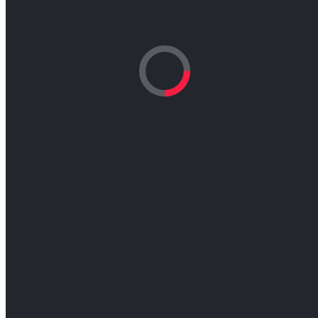
Next
Nächstes
Silikon P-Profile / Noten-Profile
project:
Produkte
Link
Zoom
Details
Silikon L-Profile